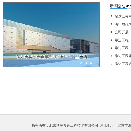
新闻公告/ne
넲
넲
넲
公司开展
넲
넲
넲
1
2
3
4
5
넲
版权所有：北京世源希达工程技术有限公司 通讯地址：北京市海淀区